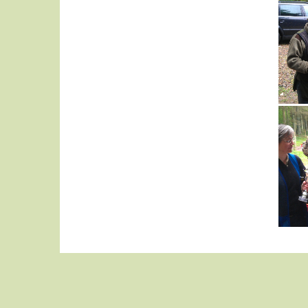
Høje fasener
Hovedskydning
Trap
Høje fasaner
Bagduer serie
Spidsdue serie
Monte Carlo
Hovedskydning
Trap
Høje fasaner
Bagdue serie
Spidsdue serie
Monte Carlo
Hovedskydning
Trap
Høje fasener
Bagdue serie
Spidsdue serie