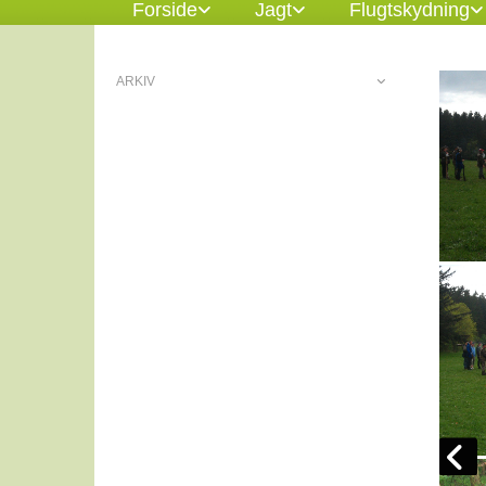
Forside
Jagt
Flugtskydning
ARKIV
Billeder 2011
Resultater 2011
Resultater 2015
Resultater 2012
Jagtskydning/fiskekonkurrence 2012
Resultater 2013
Resultater 2014
Hovedskydning
Trap
Bagduer serie
Spidsdue serie
Kanin serie
Høje fasaner
Monte Carlo
Hovedskydning