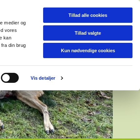
Tillad alle cookies
ale medier og
ed vores
Tillad valgte
re kan
fra din brug
Kun nødvendige cookies
Vis detaljer