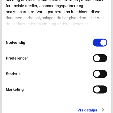
for sociale medier, annonceringspartnere og
analysepartnere. Vores partnere kan kombinere disse
data med andre oplysninger, du har givet dem, eller som
de har indsamlet fra din brug af deres tjenester.
Samtykkevalg
Buk nr. 1
Nødvendig
Skudt af Lars Gade d. 16. maj kl. 05.00 i såt 5
Præferencer
Statistik
Marketing
Buk nr 2
Skudt af Kaj Iversen d. 16. maj kl. 07.00 i såt 2
Vis detaljer
Buk nr. 3 - Gaffelbuk