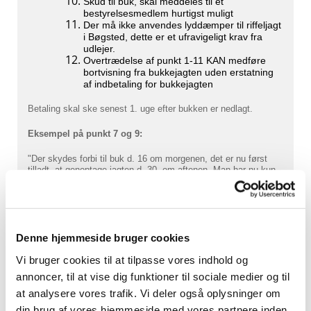
Skud til buk, skal meddeles til et
bestyrelsesmedlem hurtigst muligt
Der må ikke anvendes lyddæmper til riffeljagt
i Bøgsted, dette er et ufravigeligt krav fra
udlejer.
Overtrædelse af punkt 1-11 KAN medføre
bortvisning fra bukkejagten uden erstatning
af indbetaling for bukkejagten
Betaling skal ske senest 1. uge efter bukken er nedlagt.
Eksempel på punkt 7 og 9:
"Der skydes forbi til buk d. 16 om morgenen, det er nu først
tilladt, at genoptage jagten d. 30. om aftenen. Man har nu kun
mulighed for at skyde 1 buk"
HUSK
, at sende billede af jeres nedlagte buk til 2249 1351 eller
Denne hjemmeside bruger cookies
ss35@nordjyske.dk
så vi kan få den på vores hjemmeside.
Vi bruger cookies til at tilpasse vores indhold og
annoncer, til at vise dig funktioner til sociale medier og til
at analysere vores trafik. Vi deler også oplysninger om
din brug af vores hjemmeside med vores partnere inden