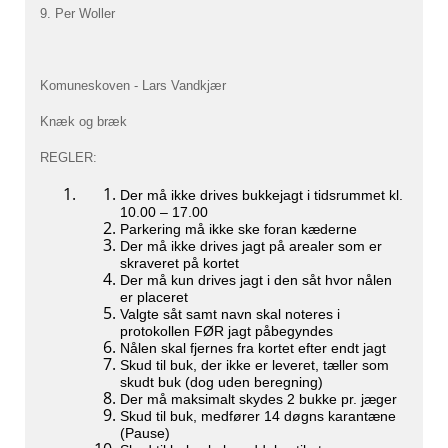
9. Per Woller
Komuneskoven - Lars Vandkjær
Knæk og bræk
REGLER:
Der må ikke drives bukkejagt i tidsrummet kl.
10.00 – 17.00
Parkering må ikke ske foran kæderne
Der må ikke drives jagt på arealer som er
skraveret på kortet
Der må kun drives jagt i den såt hvor nålen
er placeret
Valgte såt samt navn skal noteres i
protokollen FØR jagt påbegyndes
Nålen skal fjernes fra kortet efter endt jagt
Skud til buk, der ikke er leveret, tæller som
skudt buk (dog uden beregning)
Der må maksimalt skydes 2 bukke pr. jæger
Skud til buk, medfører 14 døgns karantæne
(Pause)