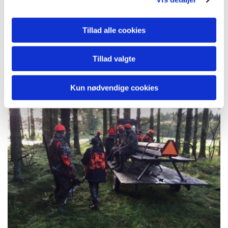
råvildt var nedlagt og endelig i denne såt fik vi lidt fasaner at se
og en enkelt blev nedlagt, så vi også fik fjer på paraden.
Tillad alle cookies
Dagens parade talte 3 rådyr, 5 harer og 1 fasan, første gang i
mange år at vi ser så mange harer på paraden og der løber
stadig nogle stykker rundt i skoven.
Tillad valgte
Tak for en super god og hyggelig dag til alle fremmødte jægere.
Kun nødvendige cookies