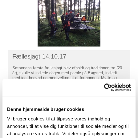
Fællesjagt 14.10.17
Sæsonens første fællesjagt blev afholdt og traditionen tro (20.
år), skulle vi indlede dagen med parole på Bøgsted, indledt
med jagt begynd og med velkomst af formanden. Mytte og
Vagn var vært for en forfriskning og Vagn sagde lidt omkring
året der var gået på Bøgsted og ønskede alle en god jagt.
24 jægere var mødt frem til dagens jagt som trods efteråret
endte med at være en dag med fint vejr. Efter et par lidt stille
såter så kom der lidt mere gang i vildtet og især det løbende
Denne hjemmeside bruger cookies
vildt var at finde i skoven i dag, der var mange harer og fint
Vi bruger cookies til at tilpasse vores indhold og
med råvildt og de fremmødte jægere leverede rigtig fin
skydning når chancen bød sig. Inden middag var vi ikke så
annoncer, til at vise dig funktioner til sociale medier og til
heldige at se fuglevildt over middag blev der set et par snepper
at analysere vores trafik. Vi deler også oplysninger om
og et enkelt forsøg på at nedlægge en sneppe gik ikke helt