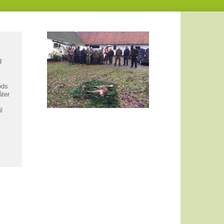
g
ods
åter
l