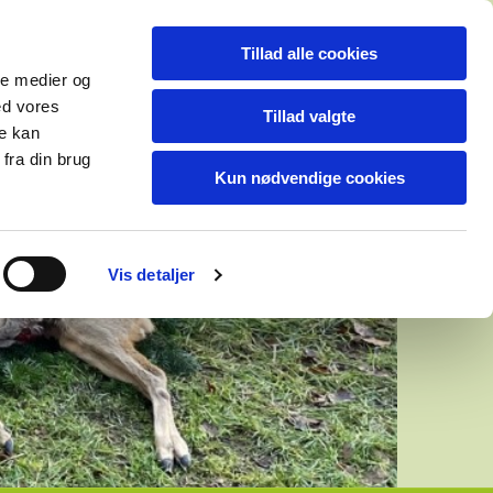
Tillad alle cookies
ale medier og
ed vores
Tillad valgte
re kan
fra din brug
Kun nødvendige cookies
Vis detaljer