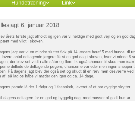
Hundetræning
Link
lesjagt 6. januar 2018
lev årets første jagt afholdt og igen var vi heldige med godt vejr og en god da
pænt med vildt i skoven.
agens jagt var vi en mindre sluttet flok på 14 jægere heraf 5 med hunde, til tr
t lavere antal deltagende jægere fik vi en god dag i skoven, hvor vi nåede 6 s
gen, der blev set vildt i alle såter og flere fik også chancer til skud men især
perne drillede de deltagende jægere, chancerne var eder men ingen snepper ti
den. På dagens jagt blev der også set og skudt til en ræv men desværre ved
n af, så lad os håbe vi møder den igen og ca. 14 dage.
agens parade lå der 1 rådyr og 1 fasankok, leveret af et par dygtige skytter.
til dagens deltagere for en god og hyggelig dag, med masser af godt humør.