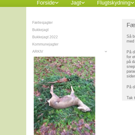
Forside
Jagt
Flugtskydning
Fællesjagter
Fæl
Bukkejagt
Så b
Bukkejagt 2022
med 
Kommunejagter
ARKIV
På d
for e
Jagter 2015
på da
Bøgstedjagt
snep
para
Jagter 2016
side
DJ - Video
På d
Kommunejagter 2016
Jagter 2017
Tak 
Kommunejagter 2017
Kommunejagter 2018
Fællesjagt 10. oktober 2015
Fællesjagt 7. november 2015
Fællesjagt 21. november