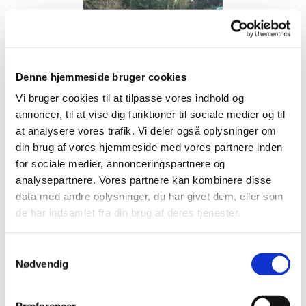
Denne hjemmeside bruger cookies
Vi bruger cookies til at tilpasse vores indhold og
annoncer, til at vise dig funktioner til sociale medier og til
Fællesjagt d. 27.12. 2016
at analysere vores trafik. Vi deler også oplysninger om
din brug af vores hjemmeside med vores partnere inden
Årets sidste jagt var tradiotionen tro julejagten hvor der efter
jagten serveres gule ærter.
for sociale medier, annonceringspartnere og
analysepartnere. Vores partnere kan kombinere disse
Dagen startede lidt udfodret af nattens storm, da det betød
data med andre oplysninger, du har givet dem, eller som
væltede træer på nogle af de veje hvor vi skulle frem med
traktor, men et par morgenfriske hjælpere sørgede for det ikke
de har indsamlet fra din brug af deres tjenester.
gav os problemer under jagten, stormen havde ikke væltet så
mange træer i såterne som frygtet så vi havde i løbet af dagen
ingen problemer i vores drev.
Samtykkevalg
Nødvendig
Der var mødt 28 friske jægere frem til dagens jagt,
desværre fik vi et par afbud pga sygdom i sidste øjeblik. Men
de fremmødte jægere var klar på en dejlig dag i skoven, hvor
vejret var vendt fuldstændig til at være vindstille og med sol på
Præferencer