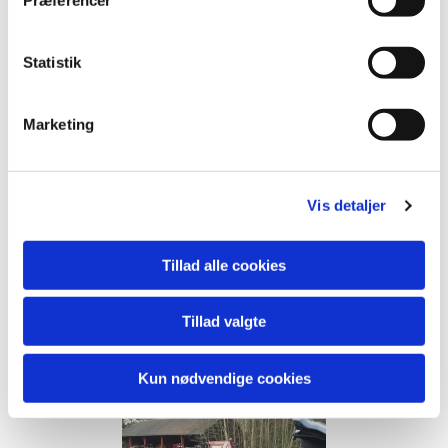
himlen, så det lovede godt.
Vi havde forventet mange snepper i skoven efter nattens storm
men det var ikke tilfældet, enkelte blev set, skudt efter og en
Statistik
enkelt leveret. Til gengæld var der meget råvildt i skoven og vi
så derfro mange dyr, de fleste jægere så et elelr flere dyr i en
eller flere såter. Med super god skydning fra skytterne blev der
leveret 5 dyr i 5 skud og ingen forbiere, det betød at vi lukkede
Marketing
for afskydning af flere rådyr i de sidste par såter, så enkelte
måtte nøjes med at se på de dyr der efterfølgende kom på
skudhold.
Vis detaljer
I dagens sidste par såter så vi også fasanerne, emn desværre
var skydningen til det flyvende vildt knap så god som til det
løbende vildt, så paraden blev uden fasaner.
Tillad alle cookies
Efter en dejlig dag i skoven, var der servering af gule ærter i
jagtstuen, ærterne var gode og blev nydt til fulde af dagens
jagtdeltagere.
Tillad valgte
Dagens parade var 1 sneppe og 5 rådyr
Tak til de fremmødte for en god og hyggelig dag og samtidig
Kun nødvendige cookies
skal lyde et tak for året 2016, vi ser frem til 2017.