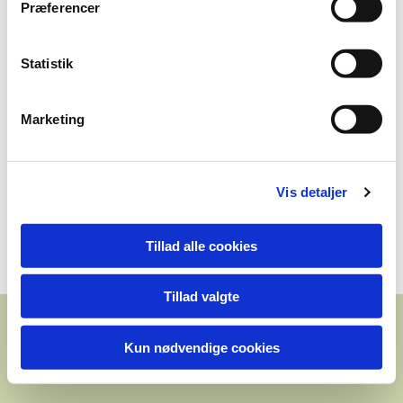
Præferencer
1. præmie
Rasmus Andersen
Statistik
Kanin serie 2
Marketing
1. præmie
Rasmus Andersen
Vis detaljer
Kanin serie
1. præmie
Tillad alle cookies
Emil Andersen
Tillad valgte
Kun nødvendige cookies