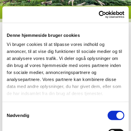
Denne hjemmeside bruger cookies
Kanin serie 8x1 duer
Vi bruger cookies til at tilpasse vores indhold og
annoncer, til at vise dig funktioner til sociale medier og til
at analysere vores trafik. Vi deler også oplysninger om
Kanin serie
din brug af vores hjemmeside med vores partnere inden
for sociale medier, annonceringspartnere og
Kanin konge
analysepartnere. Vores partnere kan kombinere disse
Rasmus Andersen - 8 træf
data med andre oplysninger, du har givet dem, eller som
de har indsamlet fra din brug af deres tjenester.
2. vinder
Samtykkevalg
Nødvendig
Emil Andersen - 8 træf
Kanin serie 1