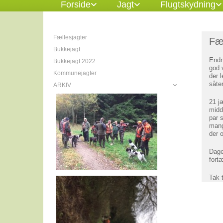
Forside
Jagt
Flugtskydning
Fællesjagter
Fæ
Bukkejagt
Endnu
Bukkejagt 2022
god 
Kommunejagter
der l
såte
ARKIV
Jagter 2015
21 jæ
Bøgstedjagt
midd
par 
Jagter 2016
mang
DJ - Video
der 
Kommunejagter 2016
Dage
Jagter 2017
fortæ
Kommunejagter 2017
Tak 
Kommunejagter 2018
Fællesjagt 10. oktober 2015
Fællesjagt 7. november 2015
Fællesjagt 21. november