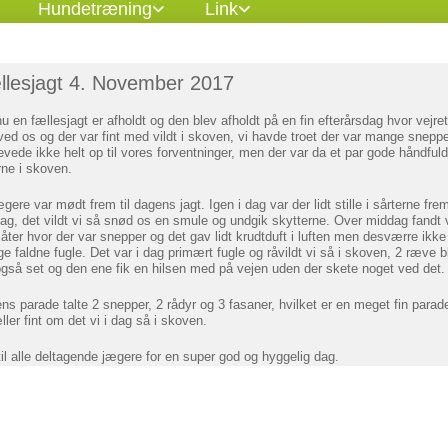
Hundetræning
Link
llesjagt 4. November 2017
 en fællesjagt er afholdt og den blev afholdt på en fin efterårsdag hvor vejret
ved os og der var fint med vildt i skoven, vi havde troet der var mange sneppe
evede ikke helt op til vores forventninger, men der var da et par gode håndfuld
rne i skoven.
gere var mødt frem til dagens jagt. Igen i dag var der lidt stille i sårterne frem 
ag, det vildt vi så snød os en smule og undgik skytterne. Over middag fandt v
såter hvor der var snepper og det gav lidt krudtduft i luften men desværre ikke
e faldne fugle. Det var i dag primært fugle og råvildt vi så i skoven, 2 ræve b
også set og den ene fik en hilsen med på vejen uden der skete noget ved det.
ns parade talte 2 snepper, 2 rådyr og 3 fasaner, hvilket er en meget fin parad
ller fint om det vi i dag så i skoven.
til alle deltagende jægere for en super god og hyggelig dag.