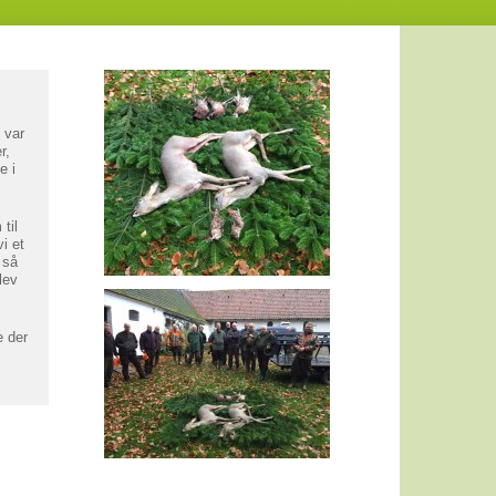
 var
r,
e i
til
i et
 så
lev
e der