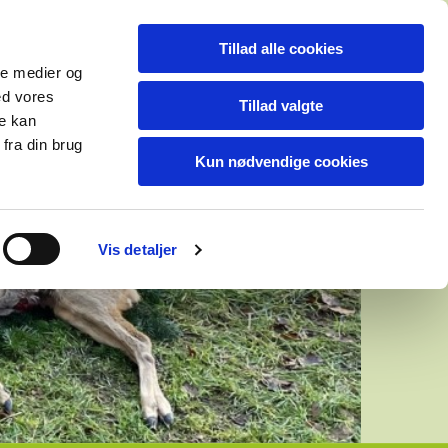
Tillad alle cookies
ale medier og
ed vores
Tillad valgte
re kan
fra din brug
Kun nødvendige cookies
Vis detaljer