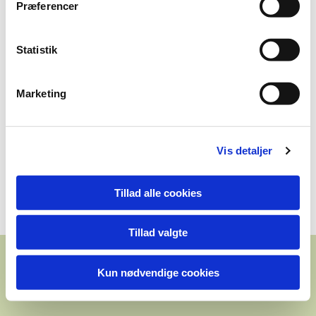
Præferencer
fistregn i ny og næ elelrs det fineste efterårsvejr, dejligt at
komme igang med sæsonen og så godt at se de trofaste
jægere samt de mange nye ansigter på jagten, en flok jægere
som så ud til at have en god dag i Bøgsted.
Statistik
På paraden lå der 3 rådyr, 1 hare og 9 fasaner, så et ganske
flot resultat af en gang god skydning fra de deltagende jægere.
Marketing
Vis detaljer
Tillad alle cookies
Tillad valgte
Kun nødvendige cookies