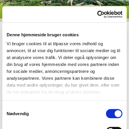
Denne hjemmeside bruger cookies
Vi bruger cookies til at tilpasse vores indhold og
annoncer, til at vise dig funktioner til sociale medier og til
at analysere vores trafik. Vi deler også oplysninger om
din brug af vores hjemmeside med vores partnere inden
for sociale medier, annonceringspartnere og
Fællesjagt lørdag d. 12. oktober 2019
analysepartnere. Vores partnere kan kombinere disse
data med andre oplysninger, du har givet dem, eller som
Så blev sæsonens første fællesjagt afholdt, med deltagelse af
de har indsamlet fra din brug af deres tjenester.
23 jægere som alle var spændte på dagen og hvad den ville
bringe. dagens startede stille og roligt uden den store aktivivtet,
der blev set lidt rådyr men ikke på skudhold. Da vi kom til de
sidste 2 såter inden frokost kom der lidt mere gang i jagten da
Samtykkevalg
vi fik rådyr og fasanser på skudhold. Over middag fortsatte den
Nødvendig
gode jagt.
En jagtdag hvor vejret i store træk igen var med os, kun lidt