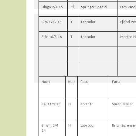
H
Dingo 2/4 16
Springer Spaniel
Lars Vand
Cita 17/9 15
T
Labrador
Ejvind Pe
Sille 16/5 16
T
Labrador
Morten N
Navn
Køn
Race
Fører
Kaj 11/2 13
H
Korthår
Søren Møller
Smølfi 3/4
H
Labrador
Brian Sørense
14