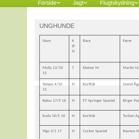
Forside
Jagt
Flugtskydning
UNGHUNDE
Navn
K
Race
Fører
Ø
N
Molly 22/10
T
Kleiner M.
Martin U
15
Tempo 4/10
H
Korthår
Svend Åg
15
Balou 17/9 16
H
FT. Springer Spaniel
Birger Pe
Koda 16/5 16
H
Korthår
Torben A
Vigo 3/1 17
H
Cocker Spaniel
Rasmus H