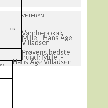
VETERAN
1.PR
Vandrepokal:
Mille - Hans Åge
Villadsen
Prøvens bedste
hund: Mille -
Hans Åge Villadsen
ads