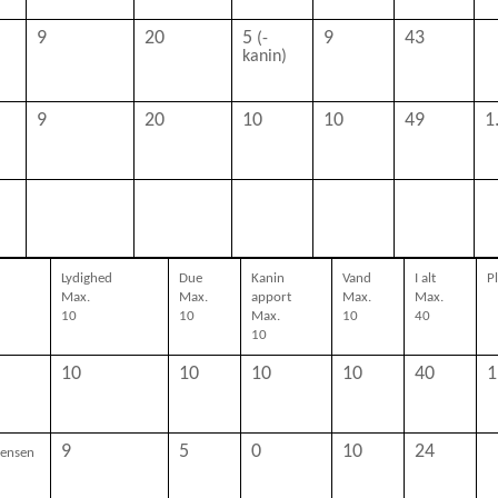
9
20
5
9
43
(-
kanin)
9
20
10
10
49
1
Lydighed
Due
Kanin
Vand
I alt
P
Max.
Max.
apport
Max.
Max.
10
10
Max.
10
40
10
10
10
10
10
40
1
9
5
0
10
24
Jensen