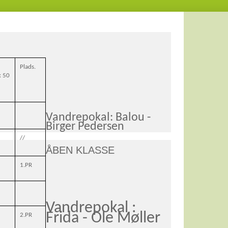
Plads.
 50
Vandrepokal: Balou -
Birger Pedersen
//
ÅBEN KLASSE
1.PR
Vandrepokal :
Frida - Ole Møller
2.PR