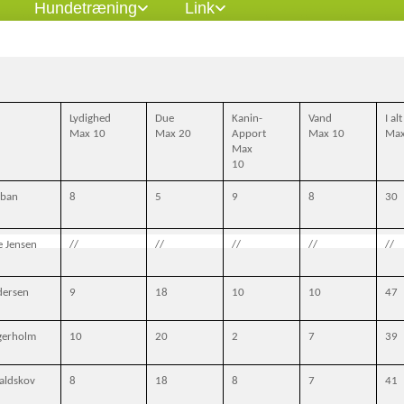
Hundetræning
Link
Lydighed
Due
Kanin-
Vand
I alt
Max 10
Max 20
Apport
Max 10
Max
Max
10
rban
8
5
9
8
30
e Jensen
//
//
//
//
//
dersen
9
18
10
10
47
gerholm
10
20
2
7
39
aldskov
8
18
8
7
41