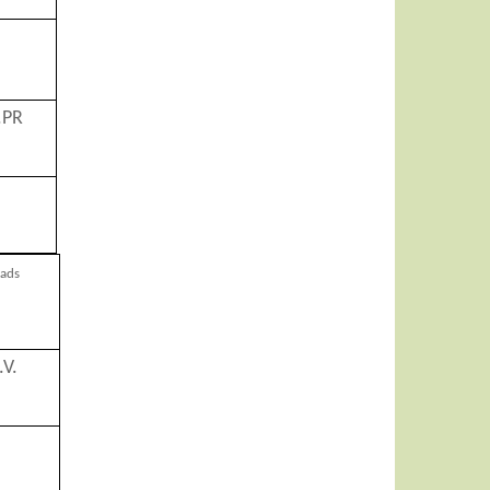
.PR
lads
.V.