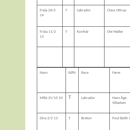
Freja 26/5
T
Labrador
Claus Uttrup
14
Frida 11/2
T
Korthår
Ole Møller
13
Navn
KØN
Race
Fører
T
Mille 25/10 10
Labrador
Hans Åge
Villadsen
Diva 2/2 13
T
Breton
Poul Beith 