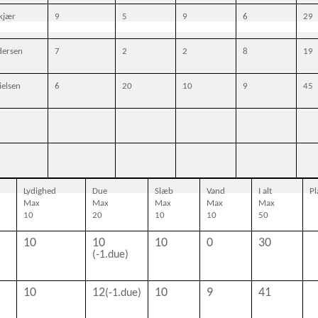
kjær
9
5
9
6
29
dersen
7
2
2
8
19
ielsen
6
20
10
9
45
Lydighed
Due
Slæb
Vand
I alt
Pl
Max
Max
Max
Max
Max
10
20
10
10
50
10
10
10
0
30
(-1.due)
10
12
10
9
41
(-1.due)
n