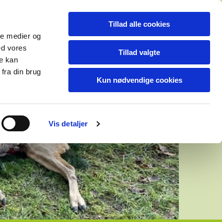
Tillad alle cookies
ale medier og
ed vores
Tillad valgte
re kan
fra din brug
Kun nødvendige cookies
Vis detaljer