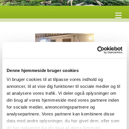
Denne hjemmeside bruger cookies
Vi bruger cookies til at tilpasse vores indhold og
Rævejagt 21.01.17
annoncer, til at vise dig funktioner til sociale medier og til
at analysere vores trafik. Vi deler også oplysninger om
Sæsonens sidste jagt er traditionen tro en rævejagt selvom der
din brug af vores hjemmeside med vores partnere inden
efterhånden er vildtarter med jagttid i januar.
for sociale medier, annonceringspartnere og
Dagens jagt startede med en tåge der gjorde det vanskeligt at
analysepartnere. Vores partnere kan kombinere disse
se om det var høne eller kok, når der kom høje fasaner så det
data med andre oplysninger, du har givet dem, eller som
betød at der ikke blev skudt til de fasaner vi så i første såt.
Flere havde sat næsen op efter snepper men de udeblev på
de har indsamlet fra din brug af deres tjenester.