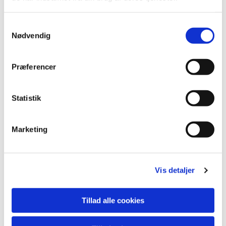
dagen, med et par enkelte undtagelser.
Når nu det var en rævejagt var det en fornøjelse at vi også fik
Samtykkevalg
en på paraden flot leveret af dagens rævejæger Rene Andersen
Nødvendig
og dermed var sæsonens 3. ræv leveret.
Dagens jagt havde deltagelse af 8 jægere som alle havde en
super god og hyggelig dag, der blev jagtet igennem til kl. ca.
Præferencer
13, hvorefter vi gik i jagtstuen og indtog Vildt Gullash, et hit
blandt de fremmødte og det gav røde kinder ovenpå en kølig
dag i Bøgsted.
Statistik
På dagens parade lå 1 sneppe, 1 ræv og 1 rå.
TAK til alle deltagende jægere på sæsonens jagter, det har
Marketing
været en super sæon med mange gode jagtdage og super godt
selskab.
Vis detaljer
Tillad alle cookies